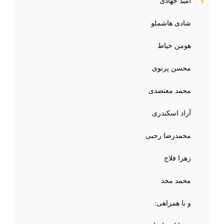
امید جهادی
شادی هاشملو
هومن خیاط
محسن پرتوی‌
محمد معتضدی
آراد اسکندری
محمدرضا رجبی
زهرا فلاح
محمد مجد
و با همراهی: